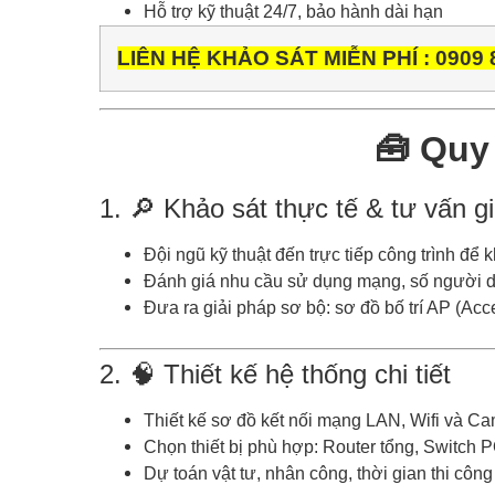
Hỗ trợ kỹ thuật 24/7, bảo hành dài hạn
LIÊN HỆ KHẢO SÁT MIỄN PHÍ : 0909 
🧰
Quy 
1. 🔎 Khảo sát thực tế & tư vấn g
Đội ngũ kỹ thuật đến trực tiếp công trình để kh
Đánh giá nhu cầu sử dụng mạng, số người d
Đưa ra giải pháp sơ bộ: sơ đồ bố trí AP (Acc
2. 🧠 Thiết kế hệ thống chi tiết
Thiết kế sơ đồ kết nối mạng LAN, Wifi và Ca
Chọn thiết bị phù hợp: Router tổng, Switch 
Dự toán vật tư, nhân công, thời gian thi công