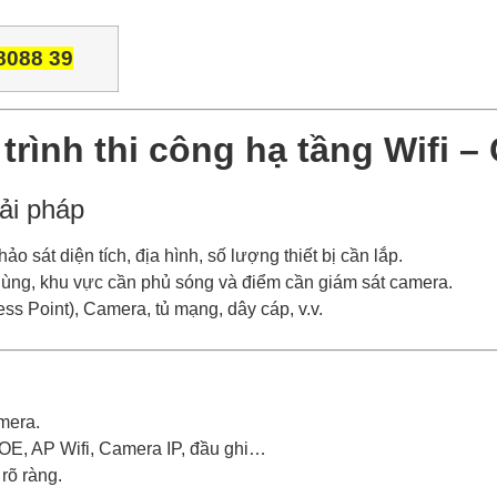
8088 39
trình thi công hạ tầng Wifi –
iải pháp
ảo sát diện tích, địa hình, số lượng thiết bị cần lắp.
ùng, khu vực cần phủ sóng và điểm cần giám sát camera.
ess Point), Camera, tủ mạng, dây cáp, v.v.
mera.
POE, AP Wifi, Camera IP, đầu ghi…
 rõ ràng.