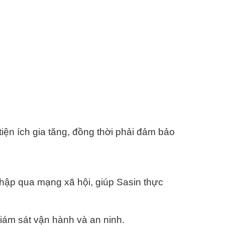
ện ích gia tăng, đồng thời phải đảm bảo
nhập qua mạng xã hội, giúp Sasin thực
iám sát vận hành và an ninh.