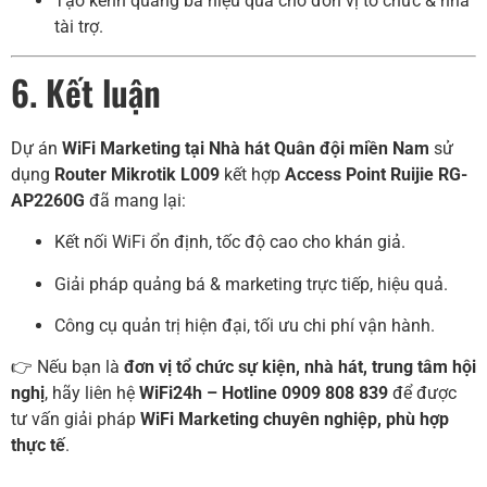
Tạo kênh quảng bá hiệu quả cho đơn vị tổ chức & nhà
tài trợ.
6. Kết luận
Dự án
WiFi Marketing tại Nhà hát Quân đội miền Nam
sử
dụng
Router Mikrotik L009
kết hợp
Access Point Ruijie RG-
AP2260G
đã mang lại:
Kết nối WiFi ổn định, tốc độ cao cho khán giả.
Giải pháp quảng bá & marketing trực tiếp, hiệu quả.
Công cụ quản trị hiện đại, tối ưu chi phí vận hành.
👉 Nếu bạn là
đơn vị tổ chức sự kiện, nhà hát, trung tâm hội
nghị
, hãy liên hệ
WiFi24h – Hotline 0909 808 839
để được
tư vấn giải pháp
WiFi Marketing chuyên nghiệp, phù hợp
thực tế
.