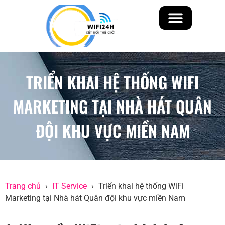
WIFI MARKETING
THI CÔNG WIFI, CAMERA
TRANG CHỦ
TIN TỨC
LIÊN HỆ
TRIỂN KHAI HỆ THỐNG WIFI
MARKETING TẠI NHÀ HÁT QUÂN
ĐỘI KHU VỰC MIỀN NAM
Trang chủ
IT Service
Triển khai hệ thống WiFi
Marketing tại Nhà hát Quân đội khu vực miền Nam