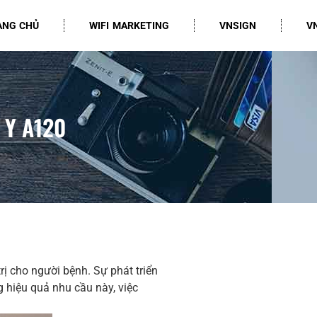
ANG CHỦ
WIFI MARKETING
VNSIGN
V
 Y A120
ị cho người bệnh. Sự phát triển
 hiệu quả nhu cầu này, việc