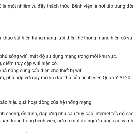
là một nhiệm vụ đầy thách thức. Bệnh viện là nơi tập trung đô
ành khảo sát hiện trạng mạng lưới điện, hệ thống mạng hiện có 
phủ sóng wifi, mật độ sử dụng mạng trong mỗi khu vực.
 điểm truy cập wifi hiện có.
hả năng cung cấp điện cho thiết bị wifi.
i ưu, phù hợp với quy mô và đặc thù của bệnh viện Quân Y A120.
ảm bảo hiệu quả hoạt động của hệ thống mạng.
nh chóng, ổn định, đáp ứng nhu cầu truy cập internet tốc độ cao
quan trọng trong bệnh viện, nơi có mật độ người dùng cao và nhu